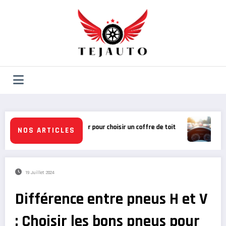
Aller
au
contenu
re de toit
Formation accélérée au permis de conduire : législation 
NOS ARTICLES
19 Juillet 2024
Différence entre pneus H et V
: Choisir les bons pneus pour