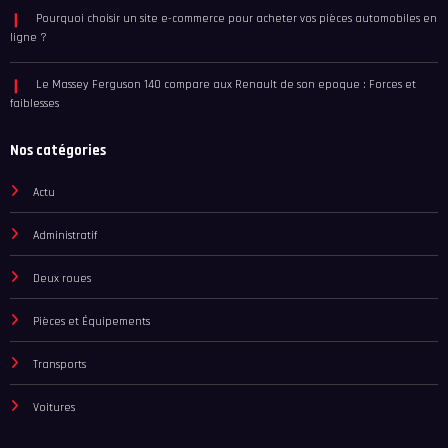
Pièces et Équipements
Les éléments à ne pas négliger pour choisir un coffre de toit
Formation accélérée au permis de conduire : législation et bénéfices pour
les apprenants en difficulté
Pourquoi choisir un site e-commerce pour acheter vos pièces automobiles en
ligne ?
Le Massey Ferguson 140 compare aux Renault de son epoque : Forces et
faiblesses
Nos catégories
Actu
Administratif
Deux roues